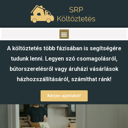
INTERNATIONAL MOVING/LOCAL MAN&VAN
A költöztetés több fázisában is segítségére
tudunk lenni. Legyen szó csomagolásról,
bútorszerelésről vagy áruházi vásárlások
házhozszállításáról, számíthat ránk!
Kérjen ajánlatot!